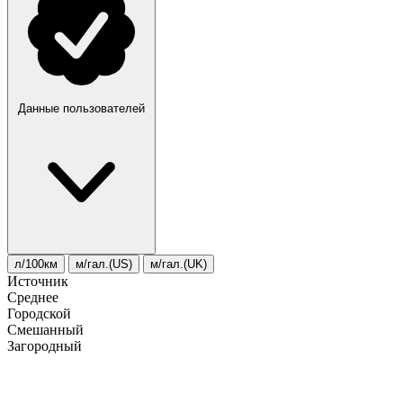
Данные пользователей
л/100км
м/гал.(US)
м/гал.(UK)
Источник
Среднее
Городской
Смешанный
Загородный