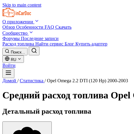
Skip to main content
О приложении
Обзор
Особенности
FAQ
Скачать
Сообщество
Форумы
Последние записи
Расход топлива
Найти сервис
Блог
Купить адаптер
Поиск...
RU
Войти
Домой
/
Статистика
/
Opel Omega 2.2 DTI (120 Hp) 2000-2003
Средний расход топлива
Opel 
Детальный расход топлива