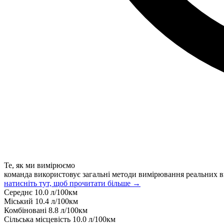
Те, як ми вимірюємо
команда використовує загальні методи вимірювання реальних в
натисніть тут, щоб прочитати більше →
Середнє
10.0
л/100км
Міський
10.4
л/100км
Комбіновані
8.8
л/100км
Сільська місцевість
10.0
л/100км