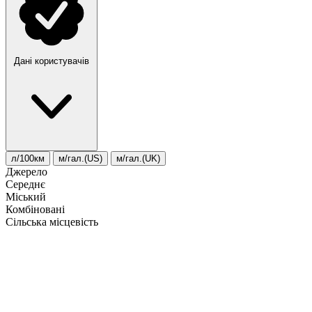
Дані користувачів
л/100км
м/гал.(US)
м/гал.(UK)
Джерело
Середнє
Міський
Комбіновані
Сільська місцевість