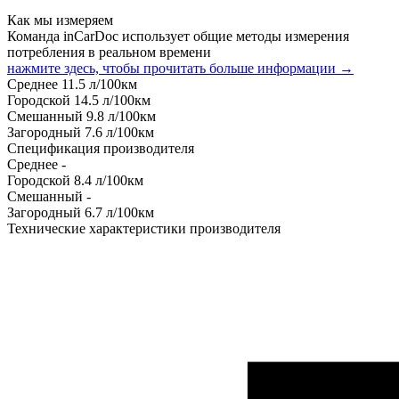
Как мы измеряем
Команда inCarDoc использует общие методы измерения
потребления в реальном времени
нажмите здесь, чтобы прочитать больше информации →
Среднее
11.5
л/100км
Городской
14.5
л/100км
Смешанный
9.8
л/100км
Загородный
7.6
л/100км
Спецификация производителя
Среднее
-
Городской
8.4
л/100км
Смешанный
-
Загородный
6.7
л/100км
Технические характеристики производителя