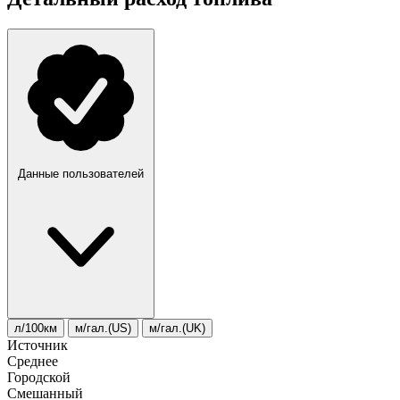
Данные пользователей
л/100км
м/гал.(US)
м/гал.(UK)
Источник
Среднее
Городской
Смешанный