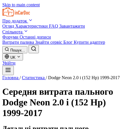
Skip to main content
Про додаток
Огляд
Характеристики
FAQ
Завантажити
Спільнота
Форуми
Останні дописи
Витрати палива
Знайти сервіс
Блог
Купити адаптер
Пошук...
UK
Увійти
Головна
/
Статистика
/
Dodge Neon 2.0 i (152 Hp) 1999-2017
Середня витрата пального
Dodge Neon 2.0 i (152 Hp)
1999-2017
Детальні витрати пального