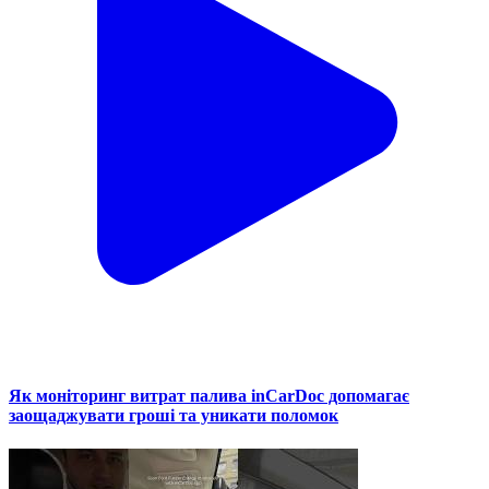
Як моніторинг витрат палива inCarDoc допомагає
заощаджувати гроші та уникати поломок