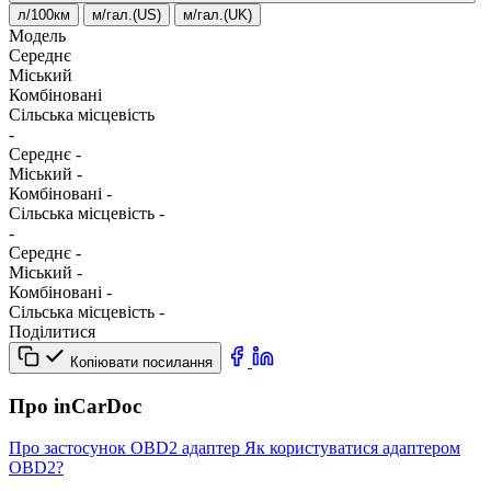
л/100км
м/гал.(US)
м/гал.(UK)
Модель
Середнє
Міський
Комбіновані
Сільська місцевість
-
Середнє
-
Міський
-
Комбіновані
-
Сільська місцевість
-
-
Середнє
-
Міський
-
Комбіновані
-
Сільська місцевість
-
Поділитися
Копіювати посилання
Про inCarDoc
Про застосунок
OBD2 адаптер
Як користуватися адаптером
OBD2?