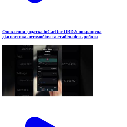
Оновлення додатка inCarDoc OBD2: покращена
діагностика автомобіля та стабільність роботи