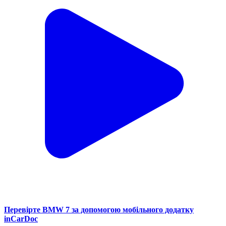
Перевірте BMW 7 за допомогою мобільного додатку
inCarDoc