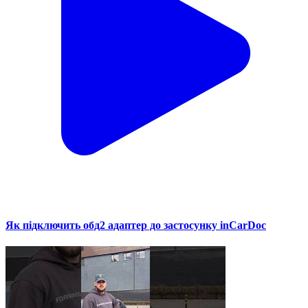
Як підключить обд2 адаптер до застосунку inCarDoc