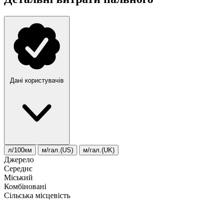
Дані користувачів
л/100км
м/гал.(US)
м/гал.(UK)
Джерело
Середнє
Міський
Комбіновані
Сільська місцевість