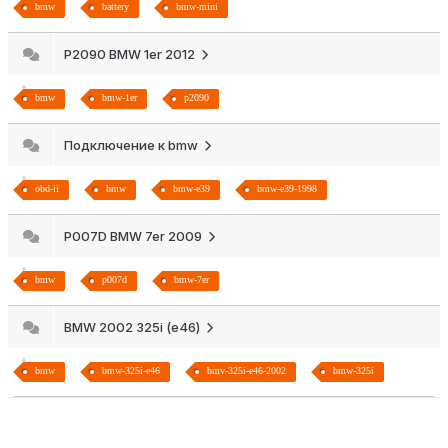
bmw
battery
bmw-mini
P2090 BMW 1er 2012
bmw
bmw-1er
p2090
Подключение к bmw
obd-ii
bmw
bmw-e39
bmw-e39-1998
P007D BMW 7er 2009
bmw
p007d
bmw-7er
BMW 2002 325i (e46)
bmw
bmw-325i-e46
bmv-325i-e46-2002
bmw-325i