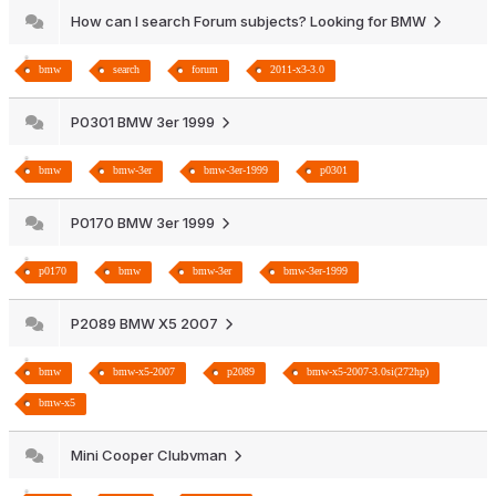
How can I search Forum subjects? Looking for BMW
bmw
search
forum
2011-x3-3.0
P0301 BMW 3er 1999
bmw
bmw-3er
bmw-3er-1999
p0301
P0170 BMW 3er 1999
p0170
bmw
bmw-3er
bmw-3er-1999
P2089 BMW X5 2007
bmw
bmw-x5-2007
p2089
bmw-x5-2007-3.0si(272hp)
bmw-x5
Mini Cooper Clubvman