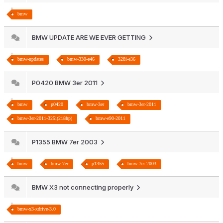
bmw
BMW UPDATE ARE WE EVER GETTING
bmw-updates
bmw-330-e46
328i-e36
P0420 BMW 3er 2011
bmw
p0420
bmw-3er
bmw-3er-2011
bmw-3er-2011-325i(218hp)
bmw-e90-2011
P1355 BMW 7er 2003
bmw
bmw-7er
p1355
bmw-7er-2003
BMW X3 not connecting properly
bmw-x3-xdrive-3.0