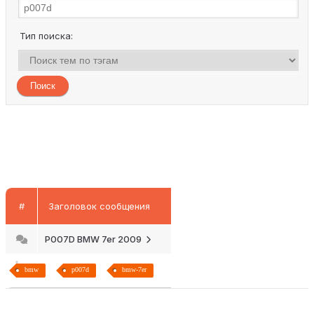
Тип поиска:
#
Заголовок сообщения
P007D BMW 7er 2009
bmw
p007d
bmw-7er