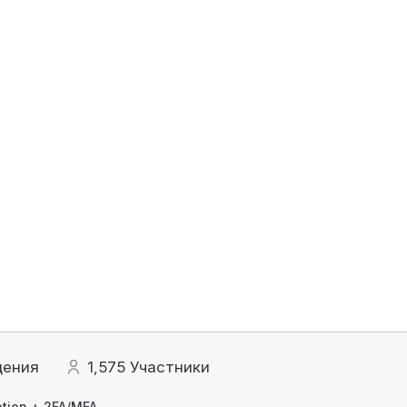
щения
1,575
Участники
tion + 2FA/MFA