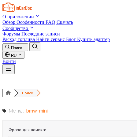
Skip to main content
О приложении
Обзор
Особенности
FAQ
Скачать
Сообщество
Форумы
Последние записи
Расход топлива
Найти сервис
Блог
Купить адаптер
Поиск...
RU
Войти
Поиск
Метка:
bmw-mini
Фраза для поиска: