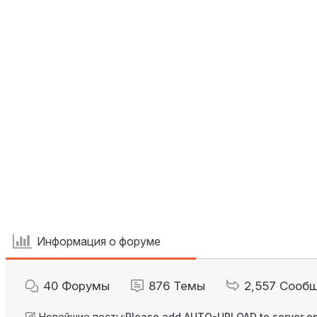
Информация о форуме
40
Форумы
876
Темы
2,557
Сооб
Новейшие посты:
Please add AUTO-UPLOAD to server op