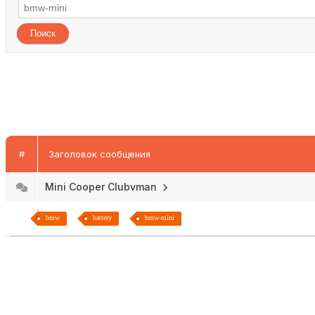
#
Заголовок сообщения
Mini Cooper Clubvman
bmw
battery
bmw-mini