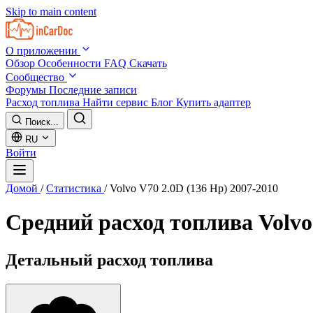
Skip to main content
О приложении
Обзор
Особенности
FAQ
Скачать
Сообщество
Форумы
Последние записи
Расход топлива
Найти сервис
Блог
Купить адаптер
Поиск...
RU
Войти
Домой
/
Статистика
/
Volvo V70 2.0D (136 Hp) 2007-2010
Средний расход топлива
Volvo
Детальный расход топлива