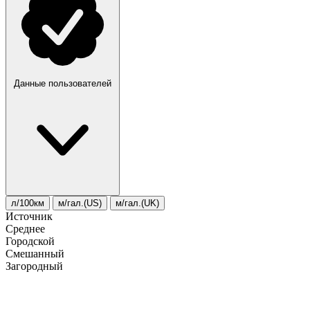
Данные пользователей
л/100км
м/гал.(US)
м/гал.(UK)
Источник
Среднее
Городской
Смешанный
Загородный