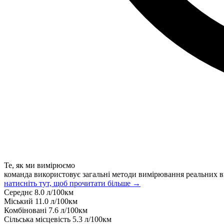
Те, як ми вимірюємо
команда використовує загальні методи вимірювання реальних в
натисніть тут, щоб прочитати більше →
Середнє
8.0
л/100км
Міський
11.0
л/100км
Комбіновані
7.6
л/100км
Сільська місцевість
5.3
л/100км