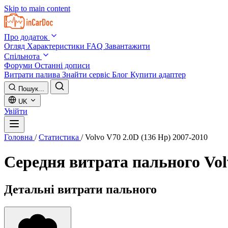
Skip to main content
Про додаток
Огляд
Характеристики
FAQ
Завантажити
Спільнота
Форуми
Останні дописи
Витрати палива
Знайти сервіс
Блог
Купити адаптер
Пошук...
UK
Увійти
Головна
/
Статистика
/
Volvo V70 2.0D (136 Hp) 2007-2010
Середня витрата пального
Vol
Детальні витрати пального