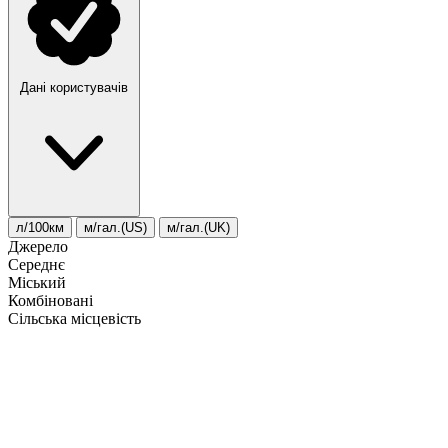
Дані користувачів
л/100км
м/гал.(US)
м/гал.(UK)
Джерело
Середнє
Міський
Комбіновані
Сільська місцевість