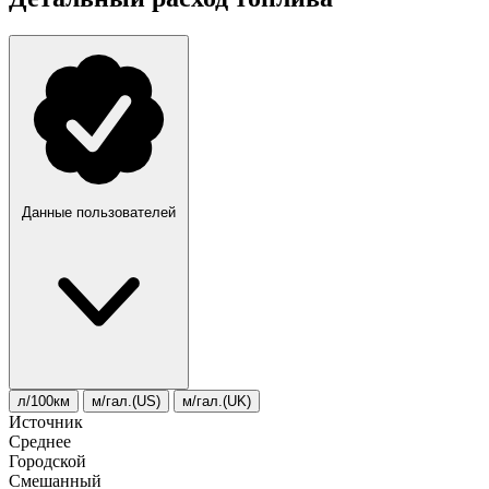
Данные пользователей
л/100км
м/гал.(US)
м/гал.(UK)
Источник
Среднее
Городской
Смешанный