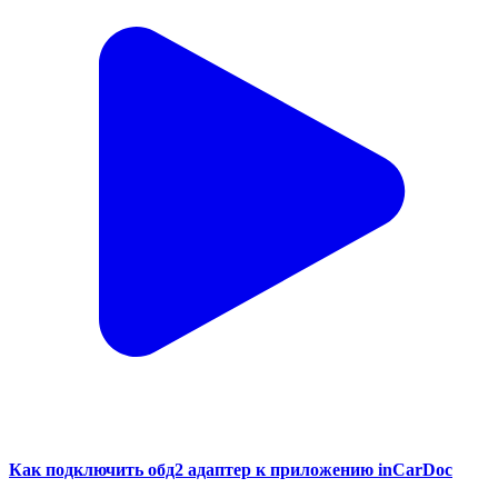
Как подключить обд2 адаптер к приложению inCarDoc