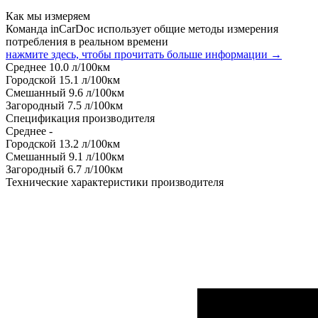
Как мы измеряем
Команда inCarDoc использует общие методы измерения
потребления в реальном времени
нажмите здесь, чтобы прочитать больше информации →
Среднее
10.0
л/100км
Городской
15.1
л/100км
Смешанный
9.6
л/100км
Загородный
7.5
л/100км
Спецификация производителя
Среднее
-
Городской
13.2
л/100км
Смешанный
9.1
л/100км
Загородный
6.7
л/100км
Технические характеристики производителя