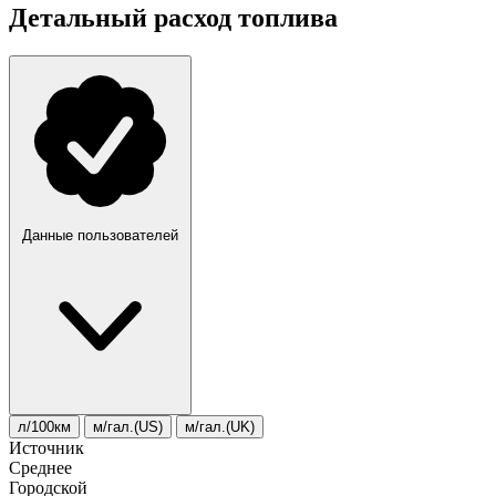
Детальный расход топлива
Данные пользователей
л/100км
м/гал.(US)
м/гал.(UK)
Источник
Среднее
Городской