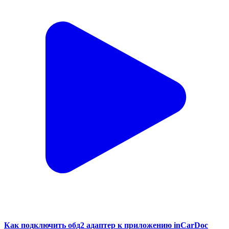
Как подключить обд2 адаптер к приложению inCarDoc