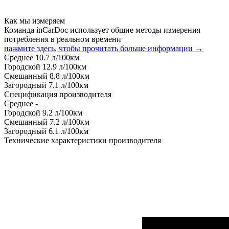
Как мы измеряем
Команда inCarDoc использует общие методы измерения
потребления в реальном времени
нажмите здесь, чтобы прочитать больше информации →
Среднее
10.7
л/100км
Городской
12.9
л/100км
Смешанный
8.8
л/100км
Загородный
7.1
л/100км
Спецификация производителя
Среднее
-
Городской
9.2
л/100км
Смешанный
7.2
л/100км
Загородный
6.1
л/100км
Технические характеристики производителя