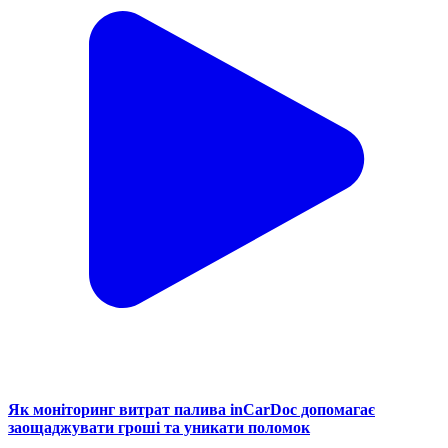
Як моніторинг витрат палива inCarDoc допомагає
заощаджувати гроші та уникати поломок