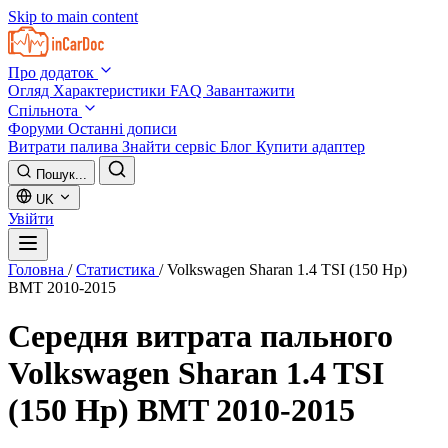
Skip to main content
Про додаток
Огляд
Характеристики
FAQ
Завантажити
Спільнота
Форуми
Останні дописи
Витрати палива
Знайти сервіс
Блог
Купити адаптер
Пошук...
UK
Увійти
Головна
/
Статистика
/
Volkswagen Sharan 1.4 TSI (150 Hp)
BMT 2010-2015
Середня витрата пального
Volkswagen Sharan 1.4 TSI
(150 Hp) BMT 2010-2015