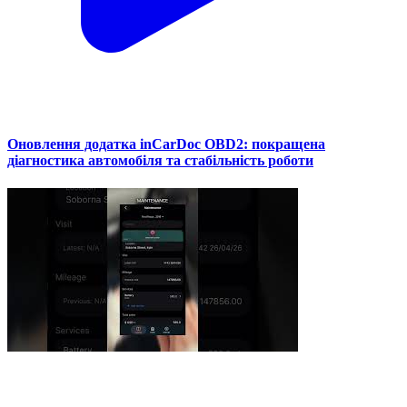
Оновлення додатка inCarDoc OBD2: покращена
діагностика автомобіля та стабільність роботи