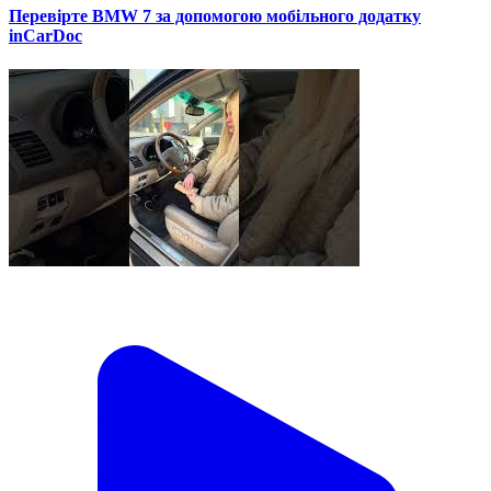
Перевірте BMW 7 за допомогою мобільного додатку
inCarDoc