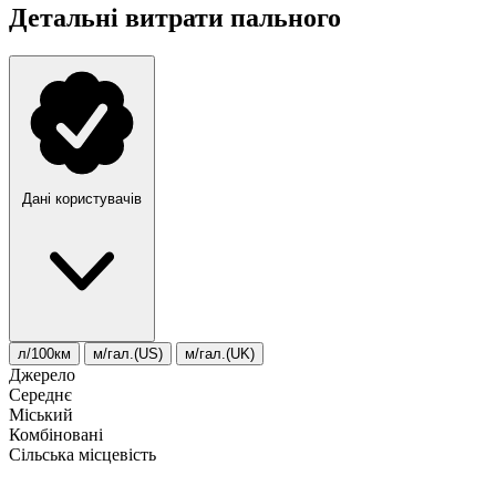
Детальні витрати пального
Дані користувачів
л/100км
м/гал.(US)
м/гал.(UK)
Джерело
Середнє
Міський
Комбіновані
Сільська місцевість