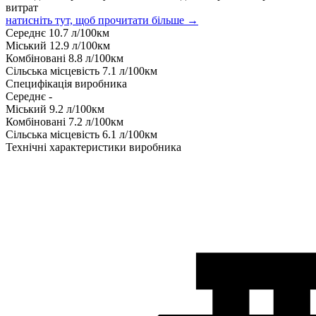
витрат
натисніть тут, щоб прочитати більше →
Середнє
10.7
л/100км
Міський
12.9
л/100км
Комбіновані
8.8
л/100км
Сільська місцевість
7.1
л/100км
Специфікація виробника
Середнє
-
Міський
9.2
л/100км
Комбіновані
7.2
л/100км
Сільська місцевість
6.1
л/100км
Технічні характеристики виробника