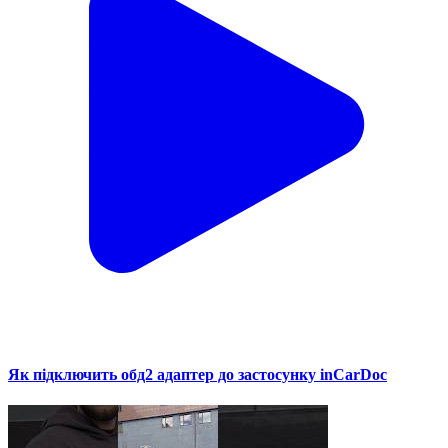
Як підключить обд2 адаптер до застосунку inCarDoc