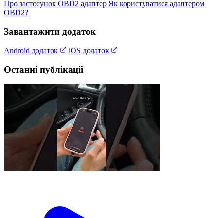
Про застосунок
OBD2 адаптер
Як користуватися адаптером
OBD2?
Завантажити додаток
Android додаток
iOS додаток
Останні публікації