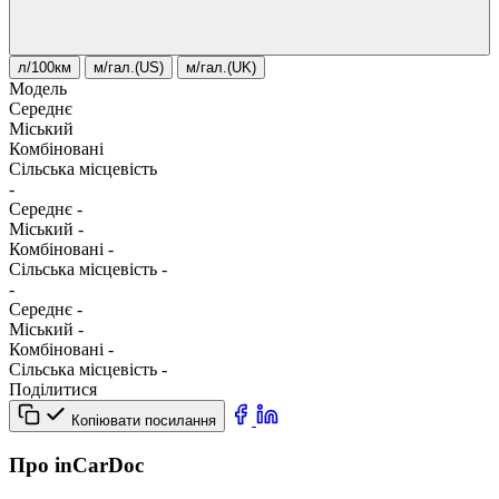
л/100км
м/гал.(US)
м/гал.(UK)
Модель
Середнє
Міський
Комбіновані
Сільська місцевість
-
Середнє
-
Міський
-
Комбіновані
-
Сільська місцевість
-
-
Середнє
-
Міський
-
Комбіновані
-
Сільська місцевість
-
Поділитися
Копіювати посилання
Про inCarDoc