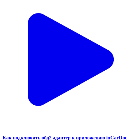
Как подключить обд2 адаптер к приложению inCarDoc