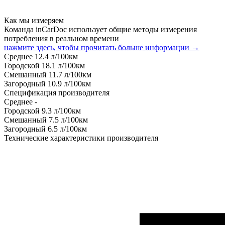
Как мы измеряем
Команда inCarDoc использует общие методы измерения
потребления в реальном времени
нажмите здесь, чтобы прочитать больше информации →
Среднее
12.4
л/100км
Городской
18.1
л/100км
Смешанный
11.7
л/100км
Загородный
10.9
л/100км
Спецификация производителя
Среднее
-
Городской
9.3
л/100км
Смешанный
7.5
л/100км
Загородный
6.5
л/100км
Технические характеристики производителя