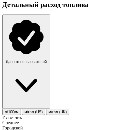
Детальный расход топлива
Данные пользователей
л/100км
м/гал.(US)
м/гал.(UK)
Источник
Среднее
Городской