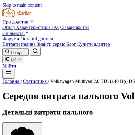
Skip to main content
Про додаток
Огляд
Характеристики
FAQ
Завантажити
Спільнота
Форуми
Останні дописи
Витрати палива
Знайти сервіс
Блог
Купити адаптер
Пошук...
UK
Увійти
Головна
/
Статистика
/
Volkswagen Multivan 2.0 TDI (140 Hp) 
Середня витрата пального
Vol
Детальні витрати пального