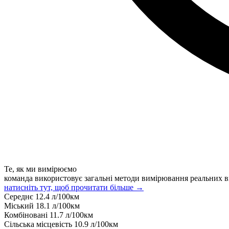
Те, як ми вимірюємо
команда використовує загальні методи вимірювання реальних в
натисніть тут, щоб прочитати більше →
Середнє
12.4
л/100км
Міський
18.1
л/100км
Комбіновані
11.7
л/100км
Сільська місцевість
10.9
л/100км