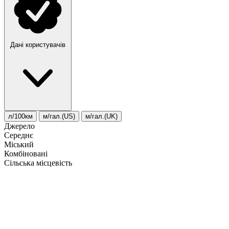
Дані користувачів
л/100км
м/гал.(US)
м/гал.(UK)
Джерело
Середнє
Міський
Комбіновані
Сільська місцевість