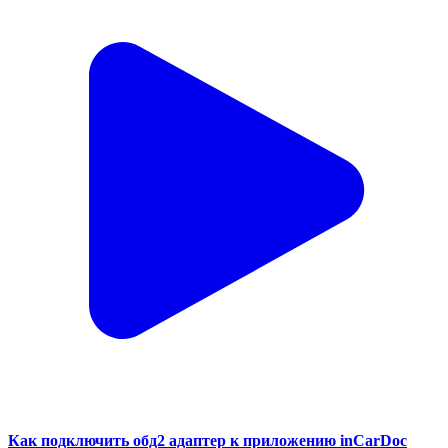
Как подключить обд2 адаптер к приложению inCarDoc