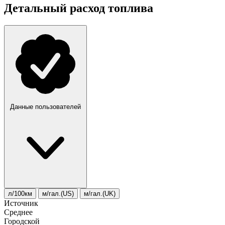
Детальный расход топлива
Данные пользователей
л/100км
м/гал.(US)
м/гал.(UK)
Источник
Среднее
Городской