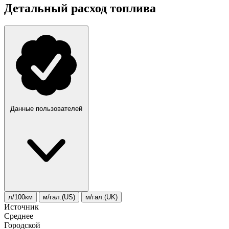
Детальный расход топлива
Данные пользователей
л/100км
м/гал.(US)
м/гал.(UK)
Источник
Среднее
Городской