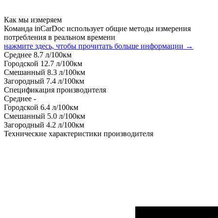
Как мы измеряем
Команда inCarDoc использует общие методы измерения
потребления в реальном времени
нажмите здесь, чтобы прочитать больше информации →
Среднее
8.7
л/100км
Городской
12.7
л/100км
Смешанный
8.3
л/100км
Загородный
7.4
л/100км
Спецификация производителя
Среднее
-
Городской
6.4
л/100км
Смешанный
5.0
л/100км
Загородный
4.2
л/100км
Технические характеристики производителя