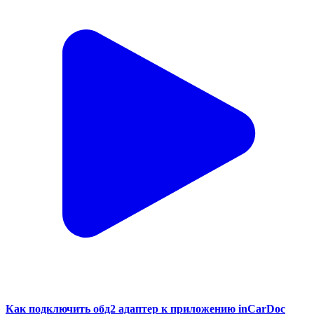
Как подключить обд2 адаптер к приложению inCarDoc