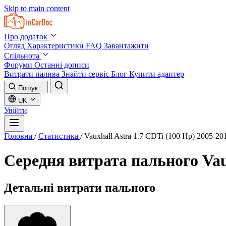
Skip to main content
Про додаток
Огляд
Характеристики
FAQ
Завантажити
Спільнота
Форуми
Останні дописи
Витрати палива
Знайти сервіс
Блог
Купити адаптер
Пошук...
UK
Увійти
Головна
/
Статистика
/
Vauxhall Astra 1.7 CDTi (100 Hp) 2005-20
Середня витрата пального
Vau
Детальні витрати пального