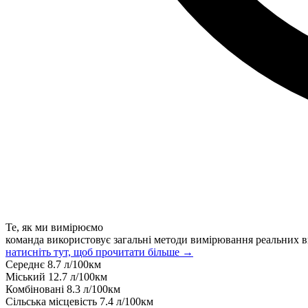
Те, як ми вимірюємо
команда використовує загальні методи вимірювання реальних в
натисніть тут, щоб прочитати більше →
Середнє
8.7
л/100км
Міський
12.7
л/100км
Комбіновані
8.3
л/100км
Сільська місцевість
7.4
л/100км