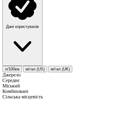
Дані користувачів
л/100км
м/гал.(US)
м/гал.(UK)
Джерело
Середнє
Міський
Комбіновані
Сільська місцевість