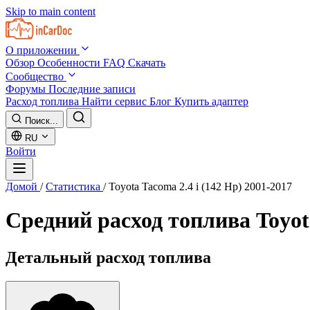
Skip to main content
О приложении
Обзор
Особенности
FAQ
Скачать
Сообщество
Форумы
Последние записи
Расход топлива
Найти сервис
Блог
Купить адаптер
Поиск...
RU
Войти
Домой
/
Статистика
/
Toyota Tacoma 2.4 i (142 Hp) 2001-2017
Средний расход топлива
Toyot
Детальный расход топлива