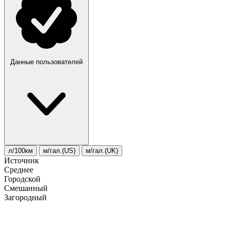
Данные пользователей
л/100км
м/гал.(US)
м/гал.(UK)
Источник
Среднее
Городской
Смешанный
Загородный