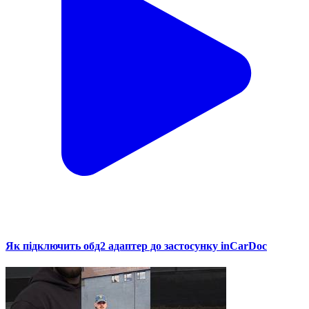
Як підключить обд2 адаптер до застосунку inCarDoc