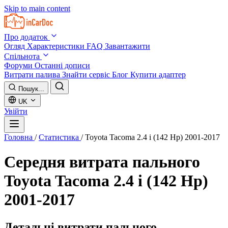
Skip to main content
Про додаток
Огляд
Характеристики
FAQ
Завантажити
Спільнота
Форуми
Останні дописи
Витрати палива
Знайти сервіс
Блог
Купити адаптер
Пошук...
UK
Увійти
Головна
/
Статистика
/
Toyota Tacoma 2.4 i (142 Hp) 2001-2017
Середня витрата пального
Toyota Tacoma 2.4 i (142 Hp)
2001-2017
Детальні витрати пального