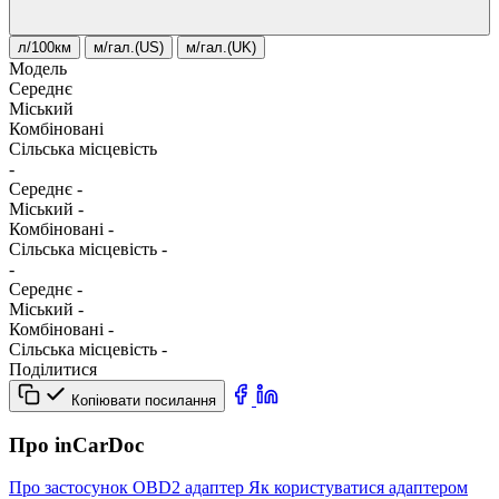
л/100км
м/гал.(US)
м/гал.(UK)
Модель
Середнє
Міський
Комбіновані
Сільська місцевість
-
Середнє
-
Міський
-
Комбіновані
-
Сільська місцевість
-
-
Середнє
-
Міський
-
Комбіновані
-
Сільська місцевість
-
Поділитися
Копіювати посилання
Про inCarDoc
Про застосунок
OBD2 адаптер
Як користуватися адаптером