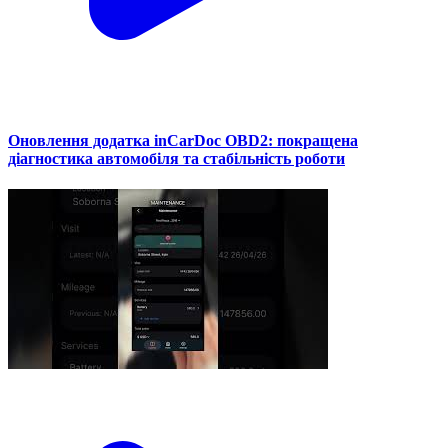
Оновлення додатка inCarDoc OBD2: покращена
діагностика автомобіля та стабільність роботи