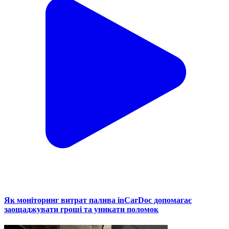
Як моніторинг витрат палива inCarDoc допомагає
заощаджувати гроші та уникати поломок