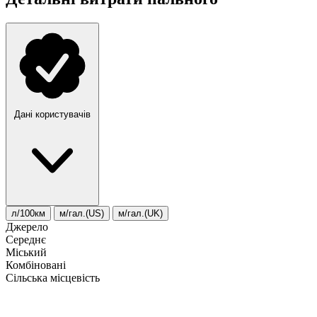
Дані користувачів
л/100км
м/гал.(US)
м/гал.(UK)
Джерело
Середнє
Міський
Комбіновані
Сільська місцевість