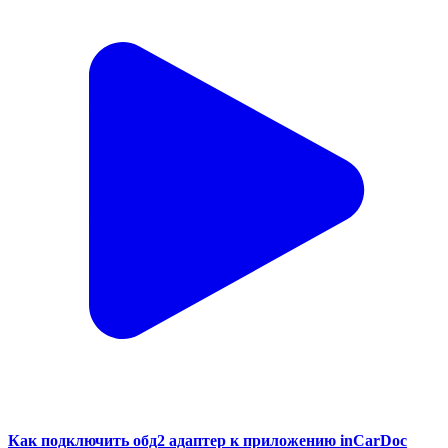
Как подключить обд2 адаптер к приложению inCarDoc