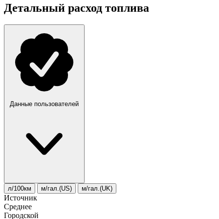
Детальный расход топлива
Данные пользователей
л/100км
м/гал.(US)
м/гал.(UK)
Источник
Среднее
Городской