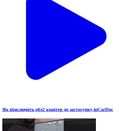
Як підключить обд2 адаптер до застосунку inCarDoc