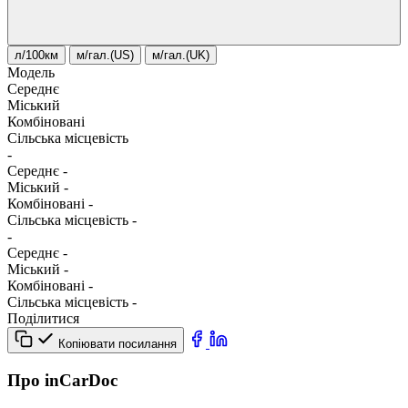
л/100км
м/гал.(US)
м/гал.(UK)
Модель
Середнє
Міський
Комбіновані
Сільська місцевість
-
Середнє
-
Міський
-
Комбіновані
-
Сільська місцевість
-
-
Середнє
-
Міський
-
Комбіновані
-
Сільська місцевість
-
Поділитися
Копіювати посилання
Про inCarDoc