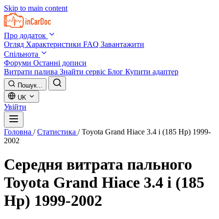
Skip to main content
Про додаток
Огляд
Характеристики
FAQ
Завантажити
Спільнота
Форуми
Останні дописи
Витрати палива
Знайти сервіс
Блог
Купити адаптер
Пошук...
UK
Увійти
Головна
/
Статистика
/
Toyota Grand Hiace 3.4 i (185 Hp) 1999-
2002
Середня витрата пального
Toyota Grand Hiace 3.4 i (185
Hp) 1999-2002