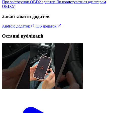
Про застосунок
OBD2 адаптер
Як користуватися адаптером
OBD2?
Завантажити додаток
Android додаток
iOS додаток
Останні публікації