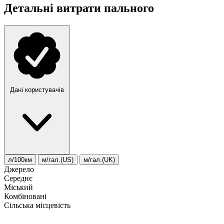
Детальні витрати пального
Дані користувачів
л/100км
м/гал.(US)
м/гал.(UK)
Джерело
Середнє
Міський
Комбіновані
Сільська місцевість