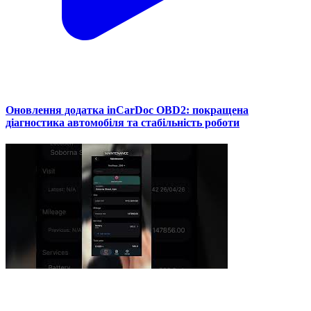
Оновлення додатка inCarDoc OBD2: покращена
діагностика автомобіля та стабільність роботи