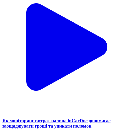
Як моніторинг витрат палива inCarDoc допомагає
заощаджувати гроші та уникати поломок