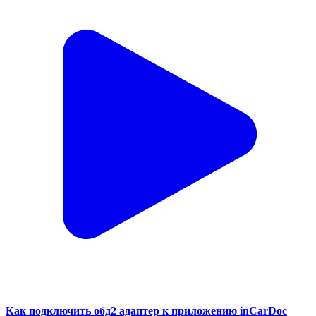
Как подключить обд2 адаптер к приложению inCarDoc