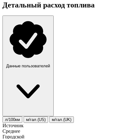
Детальный расход топлива
Данные пользователей
л/100км
м/гал.(US)
м/гал.(UK)
Источник
Среднее
Городской