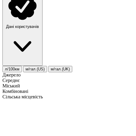
Дані користувачів
л/100км
м/гал.(US)
м/гал.(UK)
Джерело
Середнє
Міський
Комбіновані
Сільська місцевість