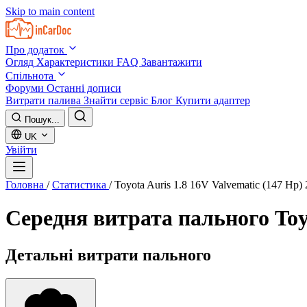
Skip to main content
Про додаток
Огляд
Характеристики
FAQ
Завантажити
Спільнота
Форуми
Останні дописи
Витрати палива
Знайти сервіс
Блог
Купити адаптер
Пошук...
UK
Увійти
Головна
/
Статистика
/
Toyota Auris 1.8 16V Valvematic (147 Hp)
Середня витрата пального
Toy
Детальні витрати пального