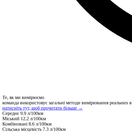
Те, як ми вимірюємо
команда використовує загальні методи вимірювання реальних в
натисніть тут, щоб прочитати більше →
Середнє
9.9
л/100км
Міський
12.2
л/100км
Комбіновані
8.6
л/100км
Сільська місцевість
7.3
л/100км