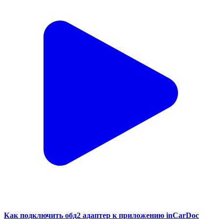
Как подключить обд2 адаптер к приложению inCarDoc