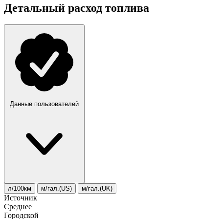
Детальный расход топлива
Данные пользователей
л/100км
м/гал.(US)
м/гал.(UK)
Источник
Среднее
Городской