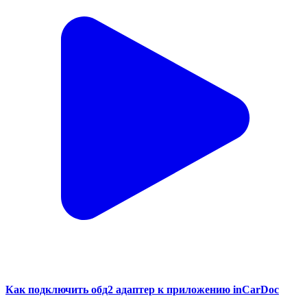
Как подключить обд2 адаптер к приложению inCarDoc