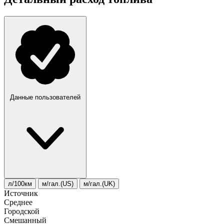
Данные пользователей
л/100км
м/гал.(US)
м/гал.(UK)
Источник
Среднее
Городской
Смешанный