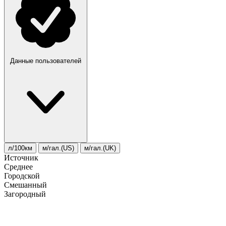
Данные пользователей
л/100км
м/гал.(US)
м/гал.(UK)
Источник
Среднее
Городской
Смешанный
Загородный