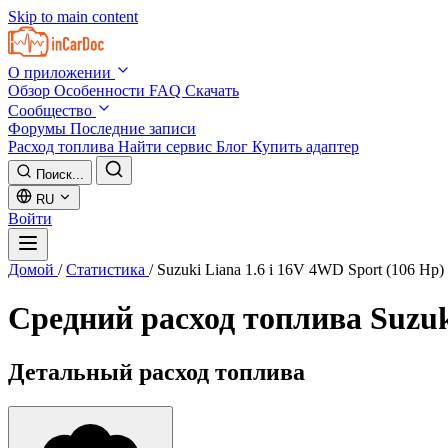
Skip to main content
О приложении
Обзор
Особенности
FAQ
Скачать
Сообщество
Форумы
Последние записи
Расход топлива
Найти сервис
Блог
Купить адаптер
Поиск...
RU
Войти
Домой
/
Статистика
/
Suzuki Liana 1.6 i 16V 4WD Sport (106 Hp)
Средний расход топлива
Suzuk
Детальный расход топлива