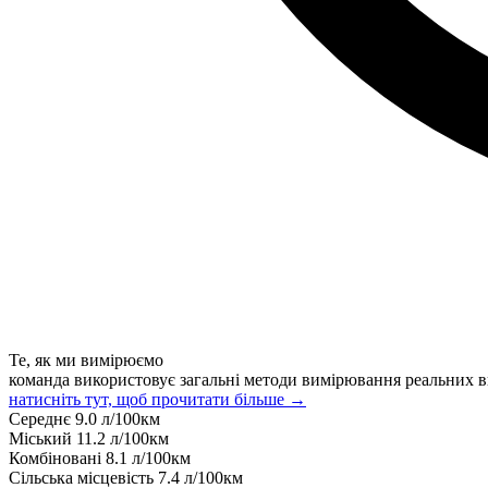
Те, як ми вимірюємо
команда використовує загальні методи вимірювання реальних в
натисніть тут, щоб прочитати більше →
Середнє
9.0
л/100км
Міський
11.2
л/100км
Комбіновані
8.1
л/100км
Сільська місцевість
7.4
л/100км