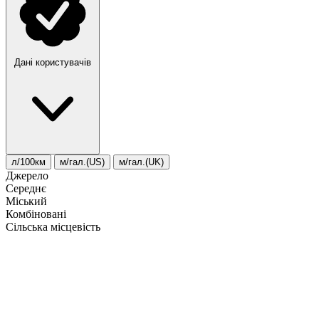
Дані користувачів
л/100км
м/гал.(US)
м/гал.(UK)
Джерело
Середнє
Міський
Комбіновані
Сільська місцевість