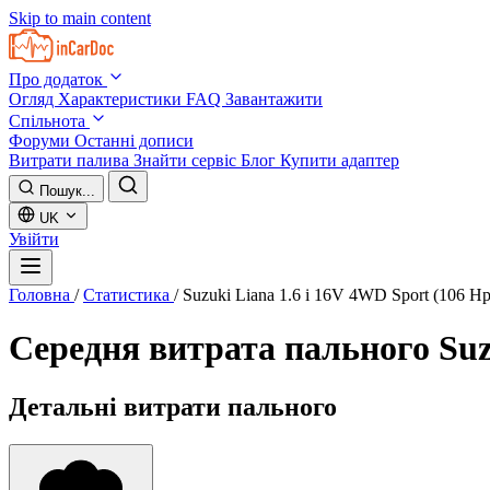
Skip to main content
Про додаток
Огляд
Характеристики
FAQ
Завантажити
Спільнота
Форуми
Останні дописи
Витрати палива
Знайти сервіс
Блог
Купити адаптер
Пошук...
UK
Увійти
Головна
/
Статистика
/
Suzuki Liana 1.6 i 16V 4WD Sport (106 H
Середня витрата пального
Suz
Детальні витрати пального