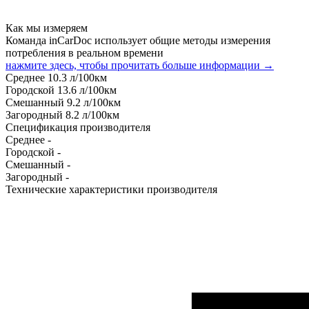
Как мы измеряем
Команда inCarDoc использует общие методы измерения
потребления в реальном времени
нажмите здесь, чтобы прочитать больше информации →
Среднее
10.3
л/100км
Городской
13.6
л/100км
Смешанный
9.2
л/100км
Загородный
8.2
л/100км
Спецификация производителя
Среднее
-
Городской
-
Смешанный
-
Загородный
-
Технические характеристики производителя