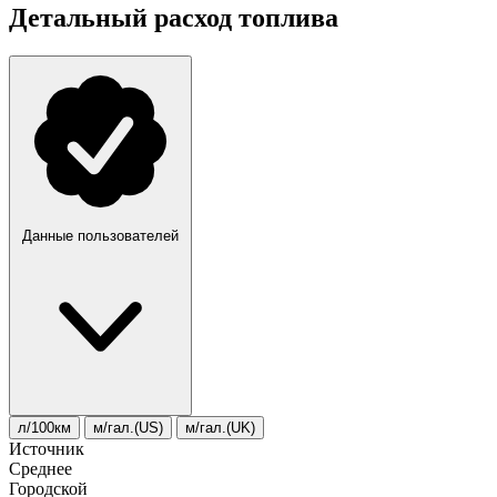
Детальный расход топлива
Данные пользователей
л/100км
м/гал.(US)
м/гал.(UK)
Источник
Среднее
Городской