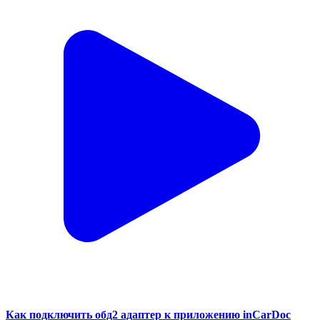
Как подключить обд2 адаптер к приложению inCarDoc