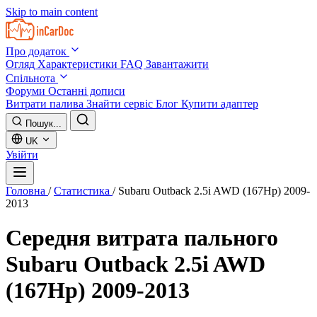
Skip to main content
Про додаток
Огляд
Характеристики
FAQ
Завантажити
Спільнота
Форуми
Останні дописи
Витрати палива
Знайти сервіс
Блог
Купити адаптер
Пошук...
UK
Увійти
Головна
/
Статистика
/
Subaru Outback 2.5i AWD (167Hp) 2009-
2013
Середня витрата пального
Subaru Outback 2.5i AWD
(167Hp) 2009-2013