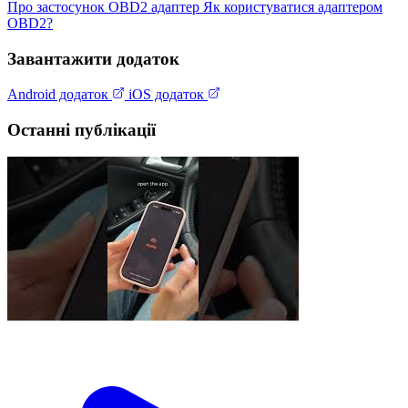
Про застосунок
OBD2 адаптер
Як користуватися адаптером
OBD2?
Завантажити додаток
Android додаток
iOS додаток
Останні публікації