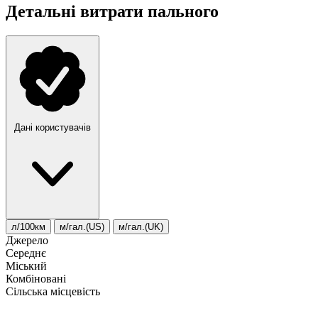
Детальні витрати пального
Дані користувачів
л/100км
м/гал.(US)
м/гал.(UK)
Джерело
Середнє
Міський
Комбіновані
Сільська місцевість