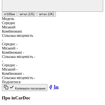
л/100км
м/гал.(US)
м/гал.(UK)
Модель
Середнє
Міський
Комбіновані
Сільська місцевість
-
Середнє
-
Міський
-
Комбіновані
-
Сільська місцевість
-
-
Середнє
-
Міський
-
Комбіновані
-
Сільська місцевість
-
Поділитися
Копіювати посилання
Про inCarDoc