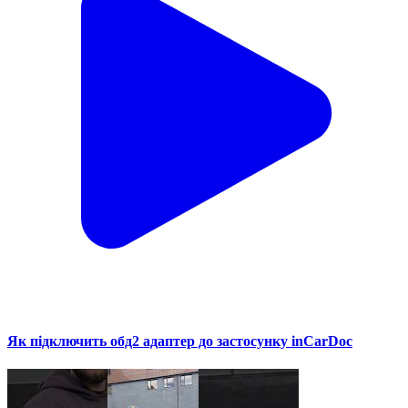
Як підключить обд2 адаптер до застосунку inCarDoc