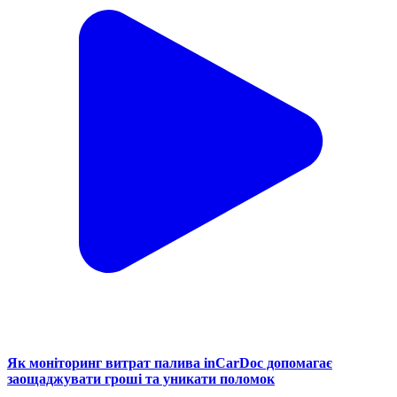
Як моніторинг витрат палива inCarDoc допомагає
заощаджувати гроші та уникати поломок