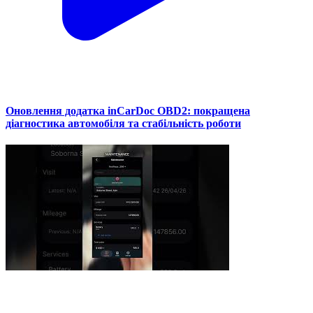
Оновлення додатка inCarDoc OBD2: покращена
діагностика автомобіля та стабільність роботи