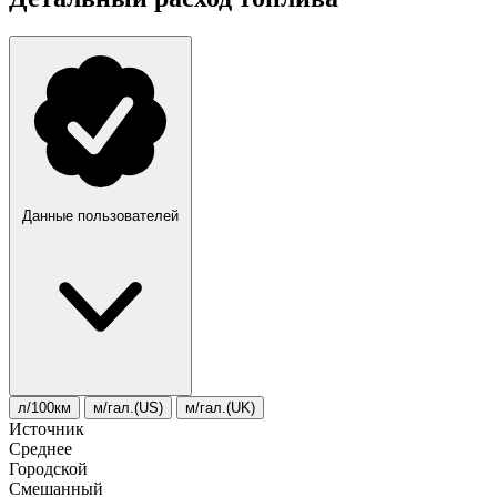
Данные пользователей
л/100км
м/гал.(US)
м/гал.(UK)
Источник
Среднее
Городской
Смешанный