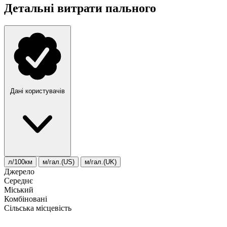
Детальні витрати пального
Дані користувачів
л/100км
м/гал.(US)
м/гал.(UK)
Джерело
Середнє
Міський
Комбіновані
Сільська місцевість