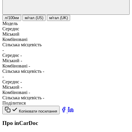
л/100км
м/гал.(US)
м/гал.(UK)
Модель
Середнє
Міський
Комбіновані
Сільська місцевість
-
Середнє
-
Міський
-
Комбіновані
-
Сільська місцевість
-
-
Середнє
-
Міський
-
Комбіновані
-
Сільська місцевість
-
Поділитися
Копіювати посилання
Про inCarDoc