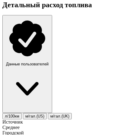
Детальный расход топлива
Данные пользователей
л/100км
м/гал.(US)
м/гал.(UK)
Источник
Среднее
Городской