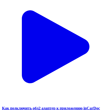
Как подключить обд2 адаптер к приложению inCarDoc