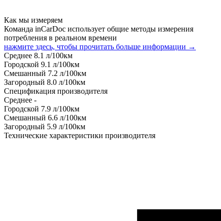
Как мы измеряем
Команда inCarDoc использует общие методы измерения
потребления в реальном времени
нажмите здесь, чтобы прочитать больше информации →
Среднее
8.1
л/100км
Городской
9.1
л/100км
Смешанный
7.2
л/100км
Загородный
8.0
л/100км
Спецификация производителя
Среднее
-
Городской
7.9
л/100км
Смешанный
6.6
л/100км
Загородный
5.9
л/100км
Технические характеристики производителя