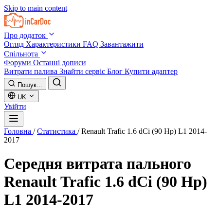
Skip to main content
Про додаток
Огляд
Характеристики
FAQ
Завантажити
Спільнота
Форуми
Останні дописи
Витрати палива
Знайти сервіс
Блог
Купити адаптер
Пошук...
UK
Увійти
Головна
/
Статистика
/
Renault Trafic 1.6 dCi (90 Hp) L1 2014-
2017
Середня витрата пального
Renault Trafic 1.6 dCi (90 Hp)
L1 2014-2017