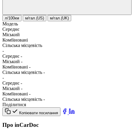
л/100км
м/гал.(US)
м/гал.(UK)
Модель
Середнє
Міський
Комбіновані
Сільська місцевість
-
Середнє
-
Міський
-
Комбіновані
-
Сільська місцевість
-
-
Середнє
-
Міський
-
Комбіновані
-
Сільська місцевість
-
Поділитися
Копіювати посилання
Про inCarDoc