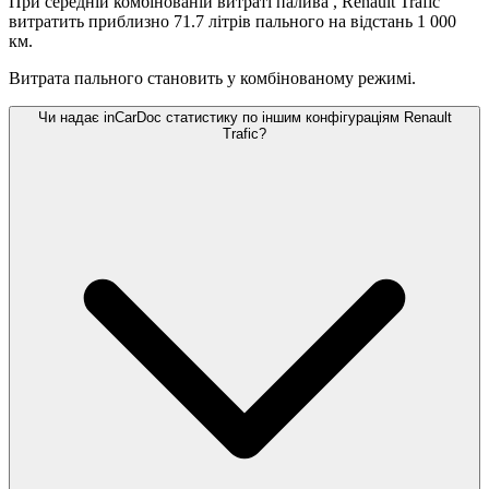
При середній комбінованій витраті палива
, Renault Trafic
витратить приблизно 71.7 літрів пального на відстань 1 000
км.
Витрата пального становить
у комбінованому режимі.
Чи надає inCarDoc статистику по іншим конфігураціям Renault
Trafic?