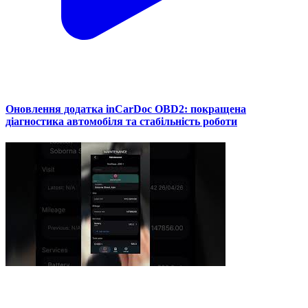
Оновлення додатка inCarDoc OBD2: покращена
діагностика автомобіля та стабільність роботи