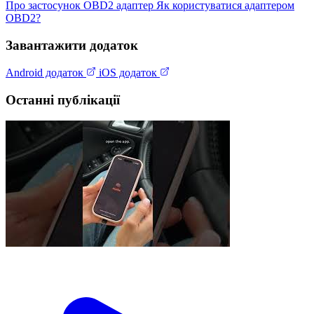
Про застосунок
OBD2 адаптер
Як користуватися адаптером
OBD2?
Завантажити додаток
Android додаток
iOS додаток
Останні публікації