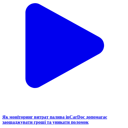
Як моніторинг витрат палива inCarDoc допомагає
заощаджувати гроші та уникати поломок