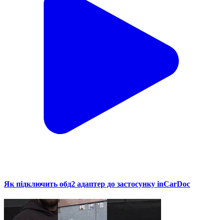
Як підключить обд2 адаптер до застосунку inCarDoc