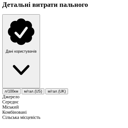
Детальні витрати пального
Дані користувачів
л/100км
м/гал.(US)
м/гал.(UK)
Джерело
Середнє
Міський
Комбіновані
Сільська місцевість