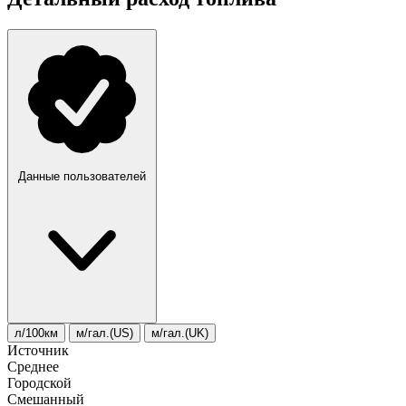
Данные пользователей
л/100км
м/гал.(US)
м/гал.(UK)
Источник
Среднее
Городской
Смешанный