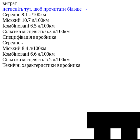
витрат
натисніть тут, щоб прочитати більше →
Середнє
8.1
л/100км
Міський
10.7
л/100км
Комбіновані
6.5
л/100км
Сільська місцевість
6.3
л/100км
Специфікація виробника
Середнє
-
Міський
8.4
л/100км
Комбіновані
6.6
л/100км
Сільська місцевість
5.5
л/100км
Технічні характеристики виробника