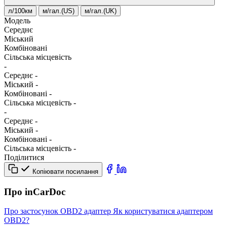
л/100км
м/гал.(US)
м/гал.(UK)
Модель
Середнє
Міський
Комбіновані
Сільська місцевість
-
Середнє
-
Міський
-
Комбіновані
-
Сільська місцевість
-
-
Середнє
-
Міський
-
Комбіновані
-
Сільська місцевість
-
Поділитися
Копіювати посилання
Про inCarDoc
Про застосунок
OBD2 адаптер
Як користуватися адаптером
OBD2?