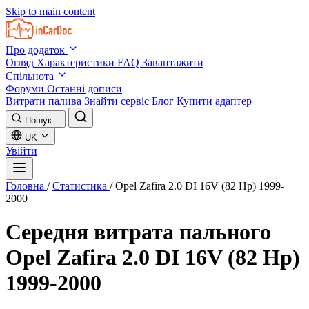
Skip to main content
Про додаток
Огляд
Характеристики
FAQ
Завантажити
Спільнота
Форуми
Останні дописи
Витрати палива
Знайти сервіс
Блог
Купити адаптер
Пошук...
UK
Увійти
Головна
/
Статистика
/
Opel Zafira 2.0 DI 16V (82 Hp) 1999-
2000
Середня витрата пального
Opel Zafira 2.0 DI 16V (82 Hp)
1999-2000