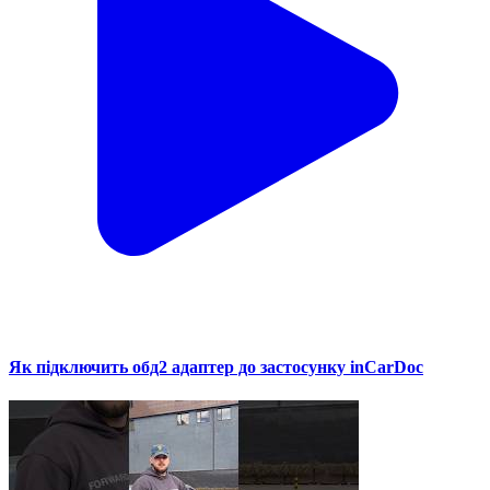
Як підключить обд2 адаптер до застосунку inCarDoc