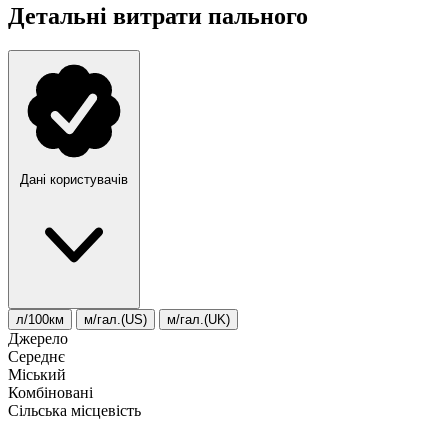
Детальні витрати пального
Дані користувачів
л/100км
м/гал.(US)
м/гал.(UK)
Джерело
Середнє
Міський
Комбіновані
Сільська місцевість