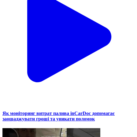
Як моніторинг витрат палива inCarDoc допомагає
заощаджувати гроші та уникати поломок