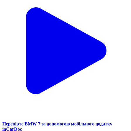
Перевірте BMW 7 за допомогою мобільного додатку
inCarDoc