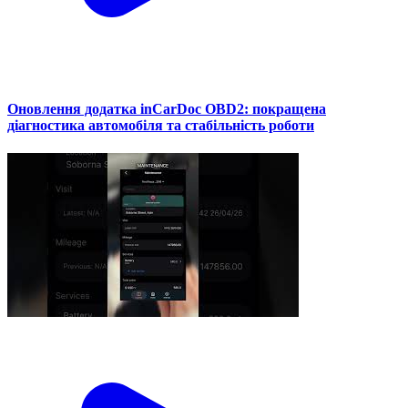
Оновлення додатка inCarDoc OBD2: покращена
діагностика автомобіля та стабільність роботи