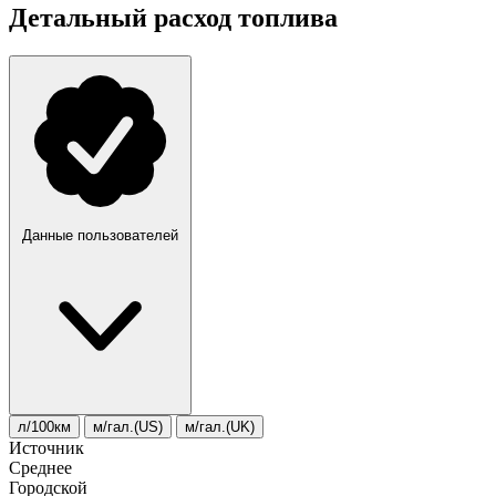
Детальный расход топлива
Данные пользователей
л/100км
м/гал.(US)
м/гал.(UK)
Источник
Среднее
Городской