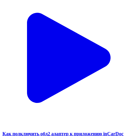
Как подключить обд2 адаптер к приложению inCarDoc