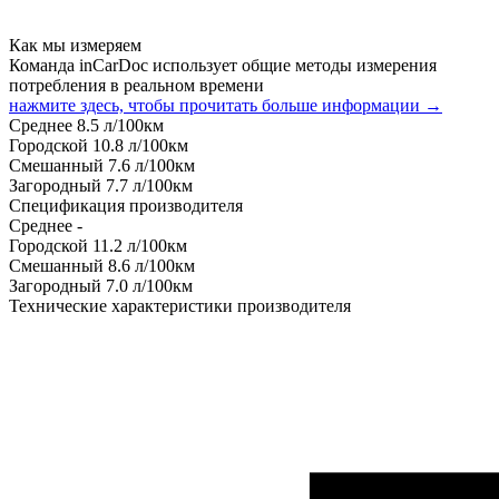
Как мы измеряем
Команда inCarDoc использует общие методы измерения
потребления в реальном времени
нажмите здесь, чтобы прочитать больше информации →
Среднее
8.5
л/100км
Городской
10.8
л/100км
Смешанный
7.6
л/100км
Загородный
7.7
л/100км
Спецификация производителя
Среднее
-
Городской
11.2
л/100км
Смешанный
8.6
л/100км
Загородный
7.0
л/100км
Технические характеристики производителя