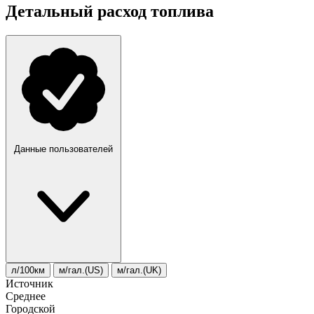
Детальный расход топлива
Данные пользователей
л/100км
м/гал.(US)
м/гал.(UK)
Источник
Среднее
Городской