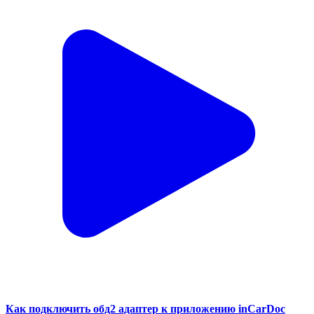
Как подключить обд2 адаптер к приложению inCarDoc