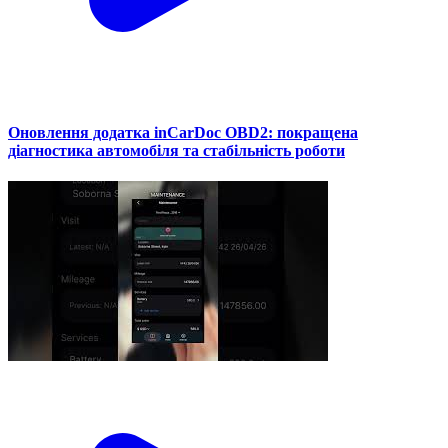
Оновлення додатка inCarDoc OBD2: покращена
діагностика автомобіля та стабільність роботи