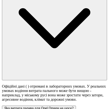
Офіційні дані (
) отримані в лабораторних умовах. У реальних
умовах водіння витрата пального може бути вищою -
наприклад, у міському русі вона може зростати
через затори,
агресивне водіння, клімат та дорожні умови.
Яка витрата палива для Opel Omega на шосе?