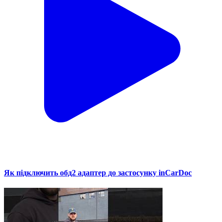
Як підключить обд2 адаптер до застосунку inCarDoc