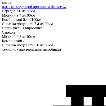
витрат
натисніть тут, щоб прочитати більше →
Середнє
7.6
л/100км
Міський
9.4
л/100км
Комбіновані
6.4
л/100км
Сільська місцевість
7.4
л/100км
Специфікація виробника
Середнє
-
Міський
9.3
л/100км
Комбіновані
-
Сільська місцевість
5.6
л/100км
Технічні характеристики виробника