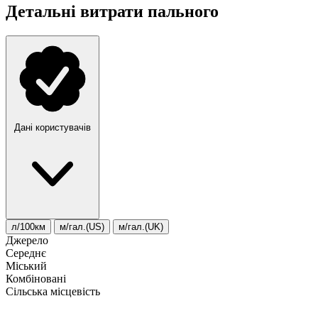
Детальні витрати пального
Дані користувачів
л/100км
м/гал.(US)
м/гал.(UK)
Джерело
Середнє
Міський
Комбіновані
Сільська місцевість