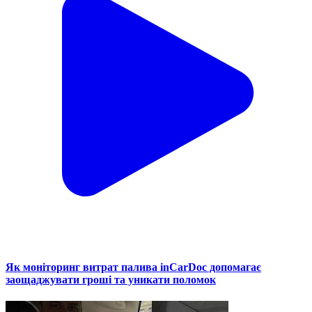
Як моніторинг витрат палива inCarDoc допомагає
заощаджувати гроші та уникати поломок