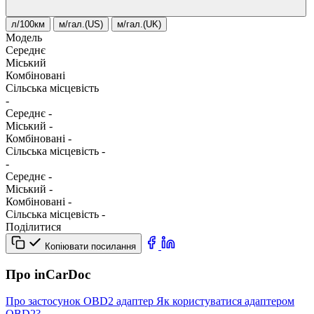
л/100км
м/гал.(US)
м/гал.(UK)
Модель
Середнє
Міський
Комбіновані
Сільська місцевість
-
Середнє
-
Міський
-
Комбіновані
-
Сільська місцевість
-
-
Середнє
-
Міський
-
Комбіновані
-
Сільська місцевість
-
Поділитися
Копіювати посилання
Про inCarDoc
Про застосунок
OBD2 адаптер
Як користуватися адаптером
OBD2?