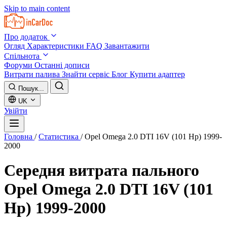
Skip to main content
Про додаток
Огляд
Характеристики
FAQ
Завантажити
Спільнота
Форуми
Останні дописи
Витрати палива
Знайти сервіс
Блог
Купити адаптер
Пошук...
UK
Увійти
Головна
/
Статистика
/
Opel Omega 2.0 DTI 16V (101 Hp) 1999-
2000
Середня витрата пального
Opel Omega 2.0 DTI 16V (101
Hp) 1999-2000