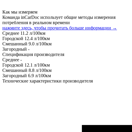
Как мы измеряем
Команда inCarDoc использует общие методы измерения
потребления в реальном времени
нажмите здесь, чтобы прочитать больше информации →
Среднее
11.2
л/100км
Городской
12.4
л/100км
Смешанный
9.0
л/100км
Загородный
-
Спецификация производителя
Среднее
-
Городской
12.1
л/100км
Смешанный
8.8
л/100км
Загородный
6.9
л/100км
Технические характеристики производителя