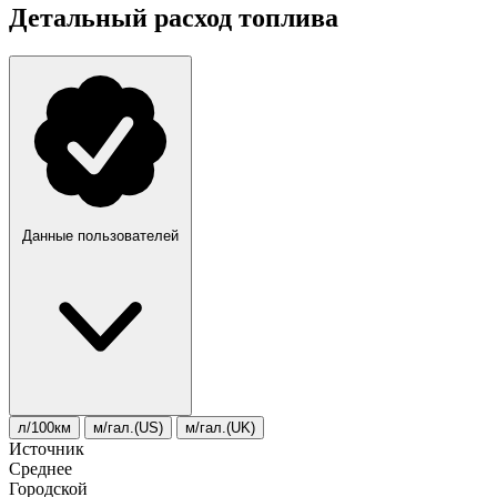
Детальный расход топлива
Данные пользователей
л/100км
м/гал.(US)
м/гал.(UK)
Источник
Среднее
Городской