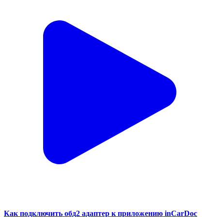
Как подключить обд2 адаптер к приложению inCarDoc