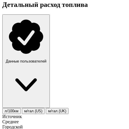
Детальный расход топлива
Данные пользователей
л/100км
м/гал.(US)
м/гал.(UK)
Источник
Среднее
Городской