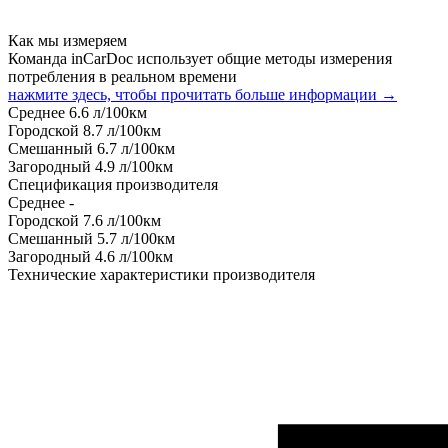
Как мы измеряем
Команда inCarDoc использует общие методы измерения
потребления в реальном времени
нажмите здесь, чтобы прочитать больше информации →
Среднее
6.6
л/100км
Городской
8.7
л/100км
Смешанный
6.7
л/100км
Загородный
4.9
л/100км
Спецификация производителя
Среднее
-
Городской
7.6
л/100км
Смешанный
5.7
л/100км
Загородный
4.6
л/100км
Технические характеристики производителя