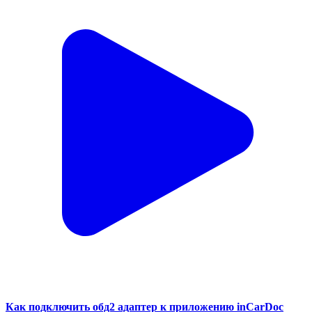
Как подключить обд2 адаптер к приложению inCarDoc