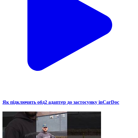
Як підключить обд2 адаптер до застосунку inCarDoc