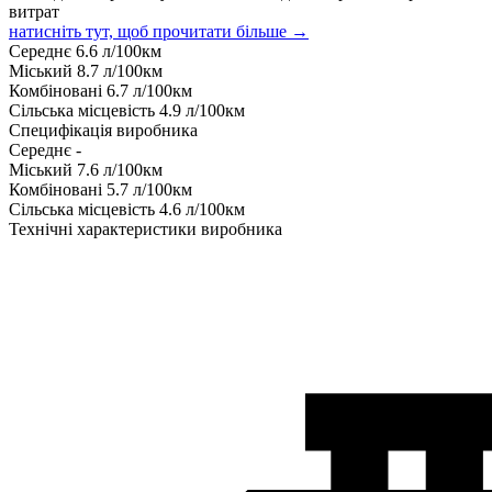
витрат
натисніть тут, щоб прочитати більше →
Середнє
6.6
л/100км
Міський
8.7
л/100км
Комбіновані
6.7
л/100км
Сільська місцевість
4.9
л/100км
Специфікація виробника
Середнє
-
Міський
7.6
л/100км
Комбіновані
5.7
л/100км
Сільська місцевість
4.6
л/100км
Технічні характеристики виробника