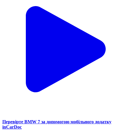
Перевірте BMW 7 за допомогою мобільного додатку
inCarDoc