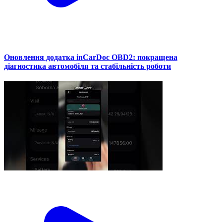
Оновлення додатка inCarDoc OBD2: покращена
діагностика автомобіля та стабільність роботи