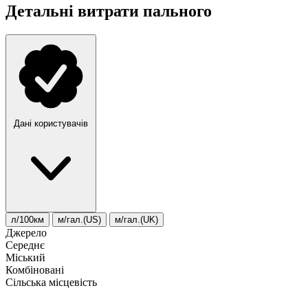
Детальні витрати пального
Дані користувачів
л/100км
м/гал.(US)
м/гал.(UK)
Джерело
Середнє
Міський
Комбіновані
Сільська місцевість