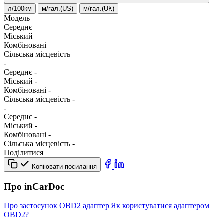
л/100км
м/гал.(US)
м/гал.(UK)
Модель
Середнє
Міський
Комбіновані
Сільська місцевість
-
Середнє
-
Міський
-
Комбіновані
-
Сільська місцевість
-
-
Середнє
-
Міський
-
Комбіновані
-
Сільська місцевість
-
Поділитися
Копіювати посилання
Про inCarDoc
Про застосунок
OBD2 адаптер
Як користуватися адаптером
OBD2?