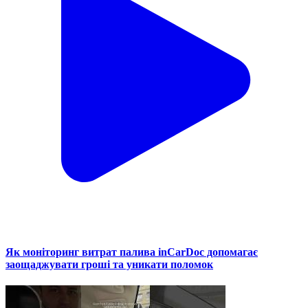
Як моніторинг витрат палива inCarDoc допомагає
заощаджувати гроші та уникати поломок