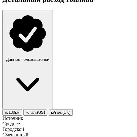
Данные пользователей
л/100км
м/гал.(US)
м/гал.(UK)
Источник
Среднее
Городской
Смешанный