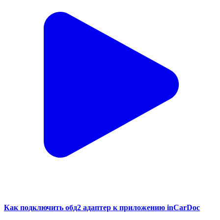
Как подключить обд2 адаптер к приложению inCarDoc