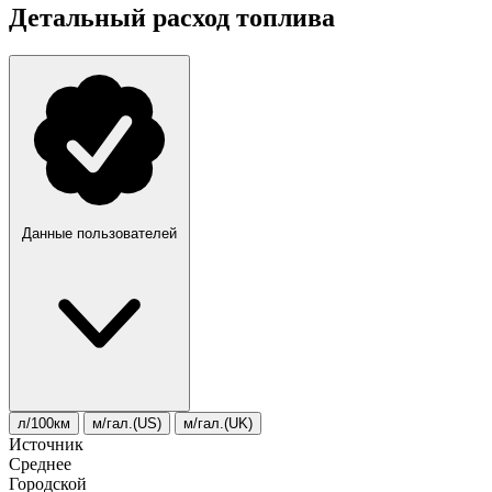
Детальный расход топлива
Данные пользователей
л/100км
м/гал.(US)
м/гал.(UK)
Источник
Среднее
Городской