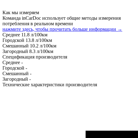
Как мы измеряем
Команда inCarDoc использует общие методы измерения
потребления в реальном времени
нажмите здесь, чтобы прочитать больше информации →
Среднее
11.8
л/100км
Городской
13.8
л/100км
Смешанный
10.2
л/100км
Загородный
8.3
л/100км
Спецификация производителя
Среднее
-
Городской
-
Смешанный
-
Загородный
-
Технические характеристики производителя