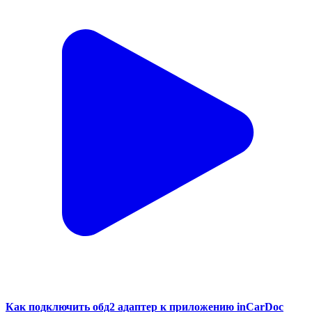
Как подключить обд2 адаптер к приложению inCarDoc