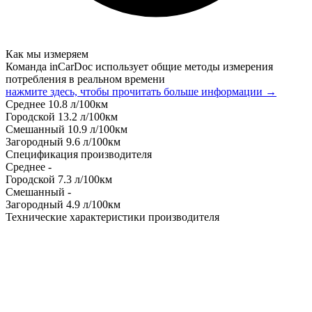
Как мы измеряем
Команда inCarDoc использует общие методы измерения
потребления в реальном времени
нажмите здесь, чтобы прочитать больше информации →
Среднее
10.8
л/100км
Городской
13.2
л/100км
Смешанный
10.9
л/100км
Загородный
9.6
л/100км
Спецификация производителя
Среднее
-
Городской
7.3
л/100км
Смешанный
-
Загородный
4.9
л/100км
Технические характеристики производителя