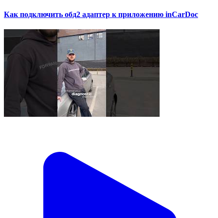
Как подключить обд2 адаптер к приложению inCarDoc