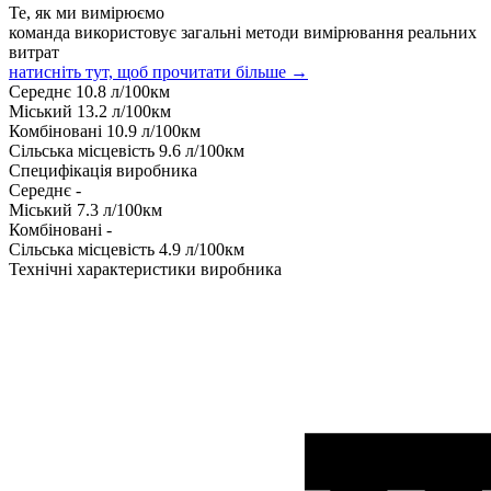
Те, як ми вимірюємо
команда використовує загальні методи вимірювання реальних
витрат
натисніть тут, щоб прочитати більше →
Середнє
10.8
л/100км
Міський
13.2
л/100км
Комбіновані
10.9
л/100км
Сільська місцевість
9.6
л/100км
Специфікація виробника
Середнє
-
Міський
7.3
л/100км
Комбіновані
-
Сільська місцевість
4.9
л/100км
Технічні характеристики виробника