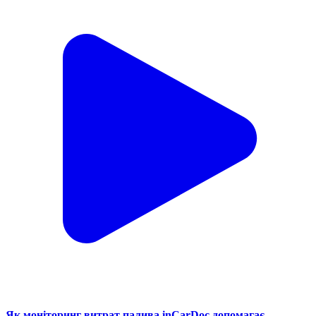
Як моніторинг витрат палива inCarDoc допомагає