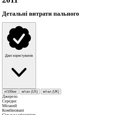
Детальні витрати пального
Дані користувачів
л/100км
м/гал.(US)
м/гал.(UK)
Джерело
Середнє
Міський
Комбіновані
Сільська місцевість