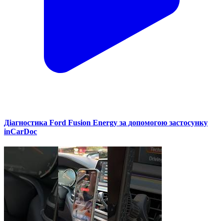
Діагностика Ford Fusion Energy за допомогою застосунку
inCarDoc