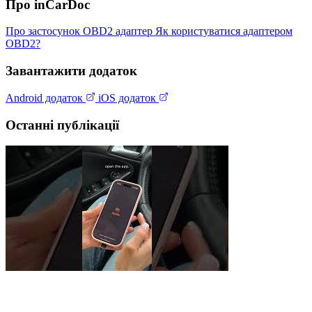
Про inCarDoc
Про застосунок
OBD2 адаптер
Як користуватися адаптером
OBD2?
Завантажити додаток
Android додаток
iOS додаток
Останні публікації