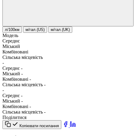
л/100км
м/гал.(US)
м/гал.(UK)
Модель
Середнє
Міський
Комбіновані
Сільська місцевість
-
Середнє
-
Міський
-
Комбіновані
-
Сільська місцевість
-
-
Середнє
-
Міський
-
Комбіновані
-
Сільська місцевість
-
Поділитися
Копіювати посилання