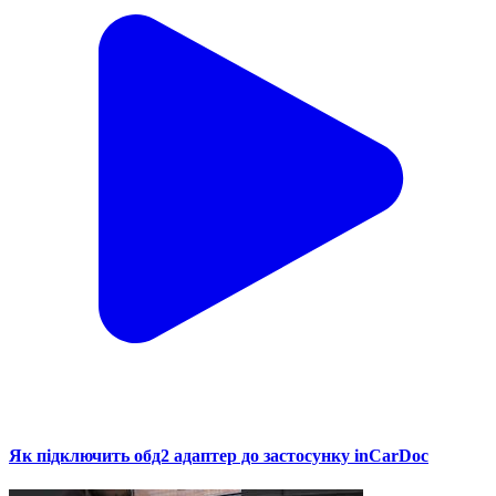
Як підключить обд2 адаптер до застосунку inCarDoc