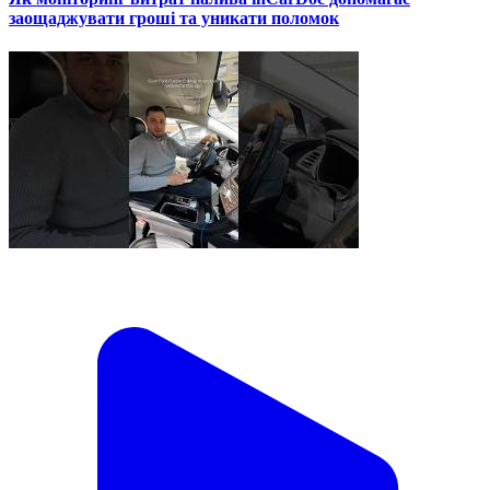
заощаджувати гроші та уникати поломок