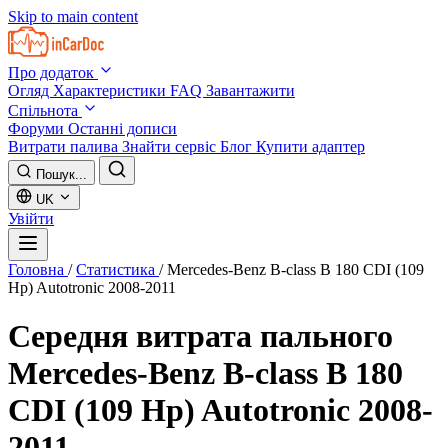
Skip to main content
Про додаток
Огляд
Характеристики
FAQ
Завантажити
Спільнота
Форуми
Останні дописи
Витрати палива
Знайти сервіс
Блог
Купити адаптер
Пошук...
UK
Увійти
Головна
/
Статистика
/
Mercedes-Benz B-class B 180 CDI (109
Hp) Autotronic 2008-2011
Середня витрата пального
Mercedes-Benz B-class B 180
CDI (109 Hp) Autotronic 2008-
2011