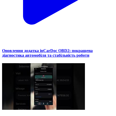
Оновлення додатка inCarDoc OBD2: покращена
діагностика автомобіля та стабільність роботи