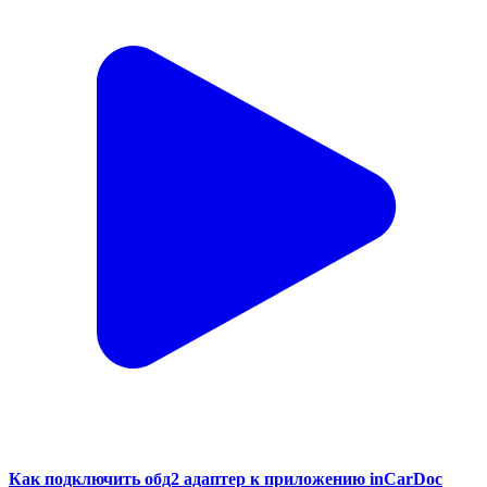
Как подключить обд2 адаптер к приложению inCarDoc