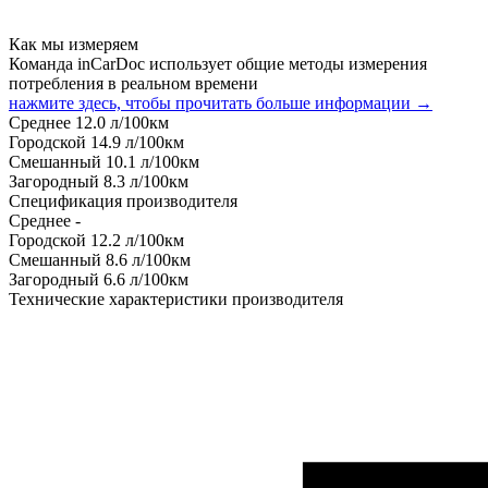
Как мы измеряем
Команда inCarDoc использует общие методы измерения
потребления в реальном времени
нажмите здесь, чтобы прочитать больше информации →
Среднее
12.0
л/100км
Городской
14.9
л/100км
Смешанный
10.1
л/100км
Загородный
8.3
л/100км
Спецификация производителя
Среднее
-
Городской
12.2
л/100км
Смешанный
8.6
л/100км
Загородный
6.6
л/100км
Технические характеристики производителя