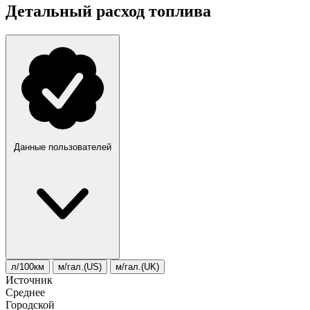
Детальный расход топлива
Данные пользователей
л/100км
м/гал.(US)
м/гал.(UK)
Источник
Среднее
Городской