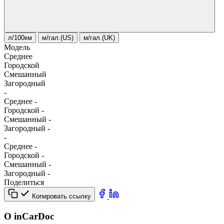
л/100км
м/гал.(US)
м/гал.(UK)
Модель
Среднее
Городской
Смешанный
Загородный
-
Среднее
-
Городской
-
Смешанный
-
Загородный
-
-
Среднее
-
Городской
-
Смешанный
-
Загородный
-
Поделиться
Копировать ссылку
О inCarDoc