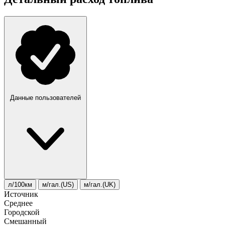
Данные пользователей
л/100км
м/гал.(US)
м/гал.(UK)
Источник
Среднее
Городской
Смешанный