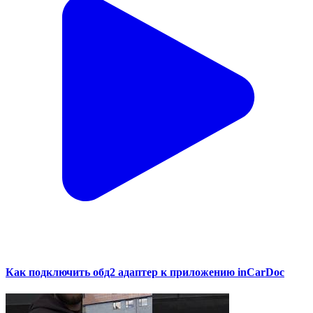
Как подключить обд2 адаптер к приложению inCarDoc