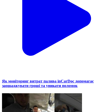
Як моніторинг витрат палива inCarDoc допомагає
заощаджувати гроші та уникати поломок