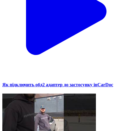
Як підключить обд2 адаптер до застосунку inCarDoc