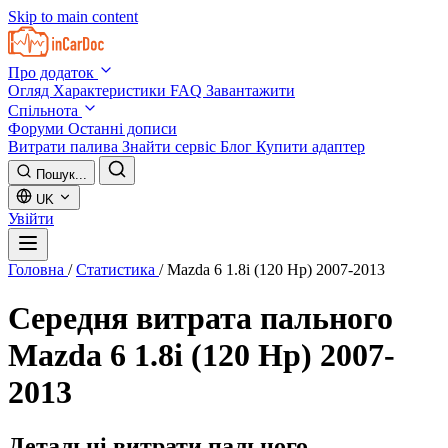
Skip to main content
Про додаток
Огляд
Характеристики
FAQ
Завантажити
Спільнота
Форуми
Останні дописи
Витрати палива
Знайти сервіс
Блог
Купити адаптер
Пошук...
UK
Увійти
Головна
/
Статистика
/
Mazda 6 1.8i (120 Hp) 2007-2013
Середня витрата пального
Mazda 6 1.8i (120 Hp) 2007-
2013
Детальні витрати пального