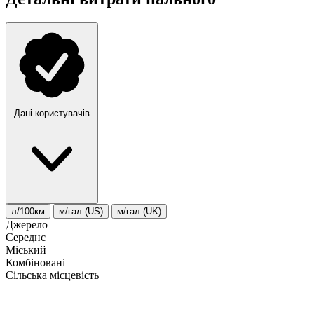
Дані користувачів
л/100км
м/гал.(US)
м/гал.(UK)
Джерело
Середнє
Міський
Комбіновані
Сільська місцевість