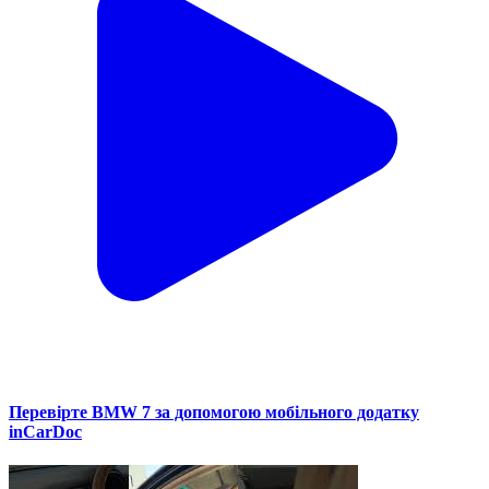
Перевірте BMW 7 за допомогою мобільного додатку
inCarDoc