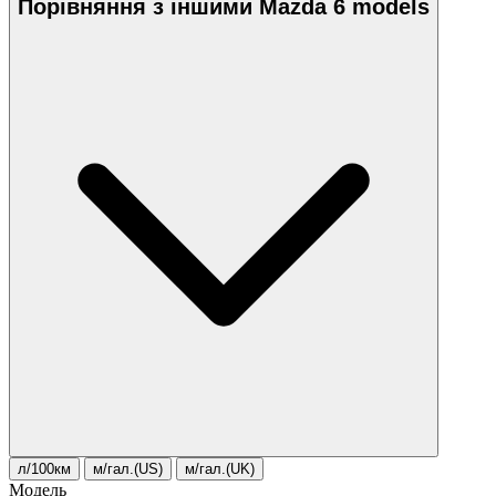
Порівняння з іншими Mazda 6 models
л/100км
м/гал.(US)
м/гал.(UK)
Модель