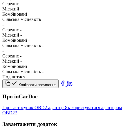
Середнє
Міський
Комбіновані
Сільська місцевість
-
Середнє
-
Міський
-
Комбіновані
-
Сільська місцевість
-
-
Середнє
-
Міський
-
Комбіновані
-
Сільська місцевість
-
Поділитися
Копіювати посилання
Про inCarDoc
Про застосунок
OBD2 адаптер
Як користуватися адаптером
OBD2?
Завантажити додаток