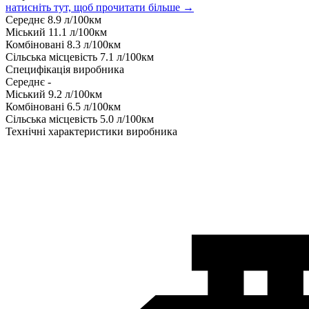
натисніть тут, щоб прочитати більше →
Середнє
8.9
л/100км
Міський
11.1
л/100км
Комбіновані
8.3
л/100км
Сільська місцевість
7.1
л/100км
Специфікація виробника
Середнє
-
Міський
9.2
л/100км
Комбіновані
6.5
л/100км
Сільська місцевість
5.0
л/100км
Технічні характеристики виробника