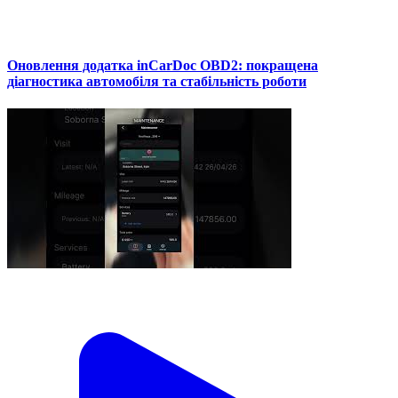
Оновлення додатка inCarDoc OBD2: покращена
діагностика автомобіля та стабільність роботи