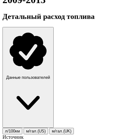
Детальный расход топлива
Данные пользователей
л/100км
м/гал.(US)
м/гал.(UK)
Источник