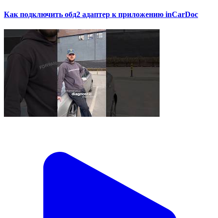
Как подключить обд2 адаптер к приложению inCarDoc