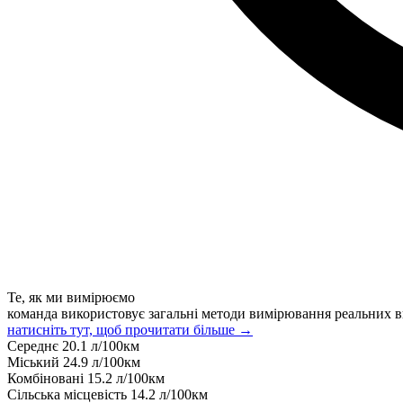
Те, як ми вимірюємо
команда використовує загальні методи вимірювання реальних в
натисніть тут, щоб прочитати більше →
Середнє
20.1
л/100км
Міський
24.9
л/100км
Комбіновані
15.2
л/100км
Сільська місцевість
14.2
л/100км