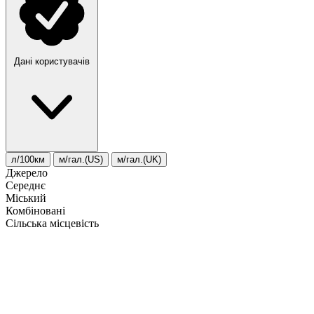
Дані користувачів
л/100км
м/гал.(US)
м/гал.(UK)
Джерело
Середнє
Міський
Комбіновані
Сільська місцевість