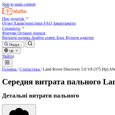
Skip to main content
Про додаток
Огляд
Характеристики
FAQ
Завантажити
Спільнота
Форуми
Останні дописи
Витрати палива
Знайти сервіс
Блог
Купити адаптер
Пошук...
UK
Увійти
Головна
/
Статистика
/
Land Rover Discovery 5.0 V8 (375 Hp) A
Середня витрата пального
Lan
Детальні витрати пального